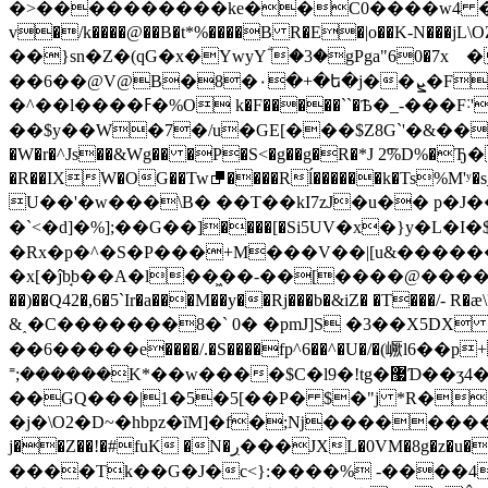
�>����������ke��C0����w4 �zm�
v�/k����@��B�t*%����B R�E�|o��K-N���jL\OZ�����nܮ{AҨyG�tE۶f��H�t�du�W���+Σ�4�'Ӎ�u%w &6��
��}sn�Z�(qG�x�YwyYؓ �3�gPga"60�7x﬽�·&����ĺg�GC{2�dZ�Д�I ��PǶ�鹒��U@����Ķ�j�?���� ڪ�\>�m�DL�E?
��6��@V@B�8�٠�+�ե�j��ܨ�F+� %��qfǊnhc�j Gv�{�� �S��-j��ܒK{���~����h�4�يPH�������π�}>����?�����!
�^��l����ߓ�%O k�F�����``�Ѣ�_-���F˸'�b`��-+&��>�eq��a��ڠ!�Z7�i�����{38�6����#�L���wf�
��$y��W�7�/u�GE[���$Z8G`'�&�� 
�W�r�^Js��&Wg�� �P�S<�g��g�R�*J 2͡%D%�Ђ
�R��IXW�OG��Tw⮻����Rĺ������k�Ts%M'ʸ�s_[8A��Y�Zl��s��� S#r�Qئ��/^�}��
U��'�w���\B� ��T��kI7zJ�u�� p�J��o���+��V~�E�(�׃$���+
�`<�d]�%];��G��]����[�Si5UV�x�}y�L�
�Rx�p�^�S�P���+M���V��|[u&�����
�x[�ĵb̘b��A�l��͖��-��[����@������
��)��Q42�,6�5`Ir�a���M��y��Rj���b�&iZ� �T�
&˰�C�������8�` 0� �pmJ]S �3��X5DX
��6�����e����/.�S����fp^6��^�U�/�(嶥l6��p+��jV�p/^�&�Qڤu��ñ
ᙾ;������K*��w����$C�l9�!tg�޷Ɗ��ӡ4�Z���a2�pN�>���\ �`4Q�t2���d����-\Q0�0-A�
��GQ���|1�5�5[��P� $�"j *R�3��*��m��6̩ICD�
�j�\O2�D~�hbpz�ȉM]�f�;ǋ��������
j��Z��!�#fuK �N�ڔ���JXL�0VM�8g�z�u�^~$��M�S��ܞk��͠7W!�� JJ���Ό�rQX���Eg�䛃��^�מ*����F�$s䣥��x��/
����Tk��G�J�c<}:����% -����4