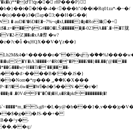
k�k)**�]ժT!զs�� r8P���P}
b�}��t��f��-4�<���h"d��i�Rq01za*-�~�/
�(o)���)/J�(ap�3;��H�G��|
1 � auD�?�6D�E�~7%~q�xI,����}�p�RoI�(�ٕ+
l5 �Y�iA3����<^�R0�"�P���ʔ��}��.��('@����
��G���w|=H��Tr�`��]����-
*rp���؃��K�X���
�-6w��WΪ�d�5��N܁� �r/�!
�0V4F�"�Ō�)�H,u�R�pkf�������(�!
B��^y�-
��,��q;/