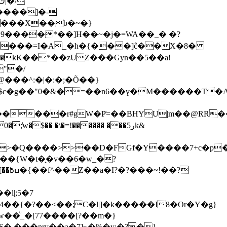
�]�����X��b�~�}
����*��]H��~�ϳ�=WA��_� �?
������=I�A_�h�{���]ĉ��X�8�
�kK��*��zUZ���Gyn��5��a!
"�/
$c�g��"0�&�=��n6��ұ�M������T�
�Q����>>��D�FGf�Y����7+c�p������i�
�{W�t�֑�v��6�w_�?
l|;5�7