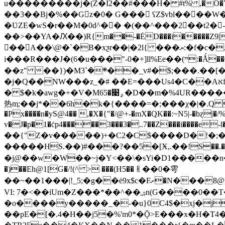
u���������j�(Z�I2��#���Н� #t% ,�Ô�YeX ��
��3��Bj�%��Gz�0� G��� ʕZ$vbl����W�
�ƲZE�wS�r��M�0d^�� �(��^���2��t2�-\��
��>��YA�Ԕ��)R{͏m��-�ĖD���i�����Z9| �r�ǭ
��A��\@�`�B�xƺr��|�2l{ ���ޔ:�f�c�J��x�H���P�錺O,)�.�Q�0/����;ư�GW����]1ėe��mN��ti$�.z=���*ɸG#��O�LŜ)������j�-023A��`.�>�T胧
i���R���J�(6�u���"-0�+]ll%Ee��(ײ:�Ǻ��Q�����V�x���� �{�r��`�:k��H�UP|� 5�JdU���38(�K��*�V�2-Z]��a�xA�傺 �w?
��z" ��})�M܍�`3��_v#�$;���.��[��,����D���u�_ 1��'B���L�%0ܙ�f�e��z�?c�ǚ �қHQX��V�Ɣz��}
�j�Q��NW���z
_�# ��E=���Us4�C��Aאf1�zyg���6U_�`�v.�B�S� 91�|
� $�k�awg�+�V�Mۄ׉�65�D��m�%4UR���������k*��``w�]Cјb�Dr�/6��j��S�M�ILh2M&4�^�����o�"��qy�ۨ��%J����w��
热mֶ:��j*��6h�k�{����=�;���χ�|�.Q ��`Ri���
�Px����n�yS@4�� ,�X�{"�/@+-�mX�QK��:~N5|-�bɀ
v�J�p�1�ċp4�����3���3�..7��Z���i����e-l�����<�؞w C+6 >�5z��ͺCO�,�A/C�J� D�����a���d>��
��{"Z�v�����)+�C2�C$����D�!�;���
�����HS.��)#���?��5�[Ӿ,.��!S��.�x��0����
�j@��w�W��~j�Y<��\�sYi�D1�����n���#�U&�
�)��Eh@1[G�/!(^ > ���(H5��ㅐ��0�雩
��~��1���|!_5;�g��ė9x$c�Fށ�N���8@���ЬJ_o��H,����U��>f���H�����2����"�^!%`<����*m_�5˪g8=�L�y@�h���1�,v���)p�V��@
VI: 7�<��iUm�Z���*��^��ۺn(G����0��T������~�o��]�/�ѭy�6���4]ggO �}ye��$�g�)�JS-��+�
�o����y�����_�-�u}0C4$�xj�j
��pE�[�.4�H��j5�%'m0*�Ǭ>E���x�H�T4