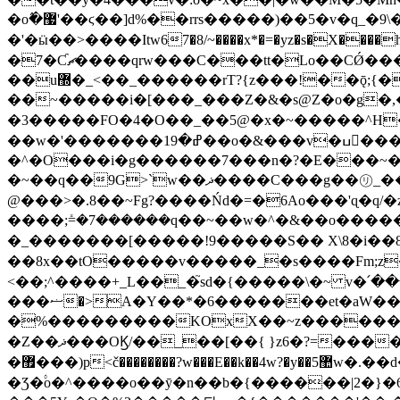
�o߮�޷'��ϛ��]d%��rrs�����)��5�v�q_�9\����Ω�4=��G���ڹ��3�v��9���Öt��ٵ�.�?�/
�'�ӹ��>����Itw67�8/~����x*�=�yz�s�X����
�
7�Ƈޗ����qrw���C���tt�Lo��CǾ���O���0X����H�_�N����{��u��Qo�߽�z:���ű���~ss/zN����m�suj�����/Q﨩
��u޽�_<��_������rT?{z���!��ǭ;{��5[��{��o��=y����Ow[���b�Mtw|���sf>���[��s=9���@?
��~�����i�[���_���Z�&�s@Z�o�g�,�ߜ�]w�￦�O��8G77W�/���u�=���L�u�S�mڹ�^_;Wv:NF
�3�����FO�4�O��_��5@�x�~�����^H��?�Fg�'˻ݯ��S�]�����wߵ
��w�'���
�^�O���i�g������7���n�?�E���~�i{��˳��aps����������ݟ�_ߦ���k�
�~��q��9G>`w��ޛ����C���g��㋷_�����?|:�������;�vϏ��:�$�~�����;����gg�3��_}M��'�.>��i�����z4Z�}y���o-
@���>�.8��~Fg?����Ńd�=�6Ao���'ɋ�q/�z��O� �=
����;ܺ=�7������q��~��w�^�&��o������
�_�������[�����!9�����S�� X\8�i��8
��8x��tO�����v�����_�s����Fm;z��
<��;^����+_L��_�֮sd�{�����\�~ v�՛�
���ޟ�>A�Y��*�6�������et�aW���>�����4�>n~o�4;��77� ����߽L���ƨ!�?"��.xg?�M:77���Z��|
�%���������KOxX��~z������v���]^>ӎޟ��������U����Ǔ��B �?�\;������ӟ�֏�
�Z��ޛ���OϏ/��_��[��{ }z6�?=����E�D������v�4����g{���������{�%����E�:>ֿ<9?��L�V���?,^�
�޿���)p<č��������?w���E��k��4w?�y��5޺w�.��d��w�G����~�`��R��������Ƌ��z[{��>�5Ň������tz�J���͗��sp�^^��v/
�Ʒ�۟o�^����o��ӯ�n��b�{������|2�}�6z�