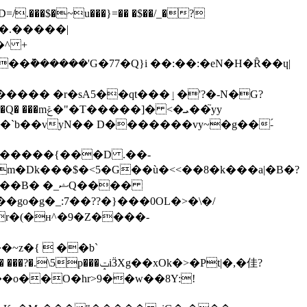
=/.���$�~u���}=�� �$��/_�?
� b�.�����|
�^ +
A5��qt���ٳ�'?�-N�G?
 <�ܝ��֮yy
�`b��vyN�� D�������vy~�g��-ً
r�(�ʜ^�9�Z����-
�o��O�hr>9��w��8Y:!