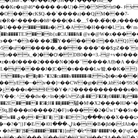
T����Bu �
x@46*���� �s�U)�-)� S$n9�- ۶e,?n+�l
5g�p��O���cK$Q-��`����a)��QjM���7-
(�,r�������e"�Į�8%Y��/kD�H�6��$��
���)������a�|- L�A9�H��#�L zւ �/ m
�&� @ء�@W�x�������c;��nT�`�Լ[@�"��1���*qE2|
AQ}�
���,,��� ���"��$;pZ��`o��h�ն,J��8���ۏ�t0
[o��x_�]��Ѻ\�DB0��=3.-@+v�#��
&�z�x�f����2����N�]��``����Af|b�A 
�2��L�q����J�]C��x����Lw뙄,��K�
yE�~�)v��]=��CW�gt�i�,kb4�ˀ9S5
�-
^;��dw�;+ln�)ָ�UvZq�-�� F�Z�y0���U�p��dm6
M\w�$�!����2E����� �5�;H� ��j���驉�M\�X2
�9q,臊���n0����Zj�F}s����2�Ǘw1"��Sv
H�Z�j�x������DJ�}�z�`_WD B�
�fv�F]$�
ă�������7�}[m"�͂e
*��^����Ч�̱ �]
�+�>����-��s7�Cˋ��C$A��;� '