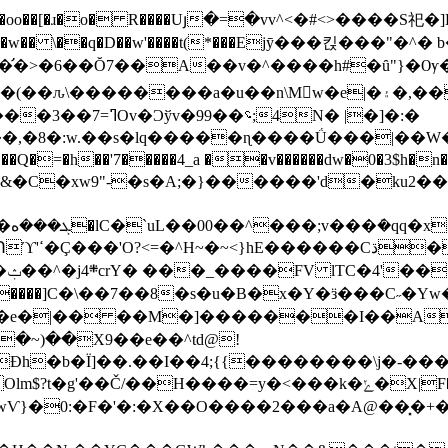
oo��[�ɹ�o� R����Uյ�=�vv^<�#<>� � ��S祀�]D
���fQ�w�� \��q�D��w'����t(*���Ejӯ���킩���"�^
�̛�>�6 ��Ŏ7��A��v�^����h#�ȗ"}�Ѹ
 |�]�:�
�:w.��s�lq�����ɳ����Ǘ���|��W����� �r�s
7�����4_a ��v������dw�0�3$h�n��Q� ���mݝ�"�T�����]�
&�C�xw9"-�s�A;�}������'d�ku2��
��e�|�� ��M�]�������I��A
�~)��X9��e��^td@!
wwѴ}�
0:�F�'�:�X��O����2���a�A@��͓�+�