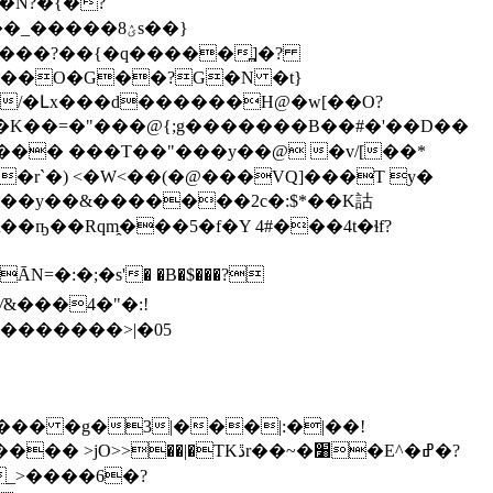
���ؽ8s��}
 ���?��{�q�����߽]�?
�/�Լx���d������H@�w[��O?
��=�"���@{;g���� ���B��#�'��D��
�r`�) <�W<��(�@���VQ]���T y�
��y��&�������2c�:$*��K詁
>����\��ҧ��
Rqm̭���5�f�Y 4#���4t�ɬf?
Rƴ&���4�"�:!
�������>|�05