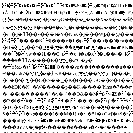
���ic���0 ���C���%63��ĉg��/ǋ�"�@H �E���
�Á�|1C��!l�`��8X�6^�F�9q?�f�Y+gA����:A"ģ0J
(�с�%����]8�zyO����_���X�&��t�䥠
'q�s:�iP�y��8�&^_�u�����@��k�h܃��(��ԉ\��������a�u��n\M𷵧w�e|�۽�,����݉������'G�77�Q}i ��:��:�eN�H�Ȓ��ɥ|
�iL�]���v���I�Y�NpA�]���W];��@�����ߣ=7��3Ov�Ͻўv�99��؝;4N�
4��i��K6[���v�F�p��u��`�eg���,�8
�H�,��*�݀_� �!��t�������|�ww��r��KK����Q�=�h��'
���vw��?L��C+p�c=i�z�x�u��4�_K
���#�ؗW����B��a"G�y�|
�о5:ٽ�t��2�i�ݴO���yp��4������u���ܓ���ه�lC�`uL��00��^���;v���ܿ�qq�x�����{���D .��-
+\��ٽk7�{��݃}rwK�� zrg��nQ��-�{Ոϓ'ߵ�Ç���'O?<=�^H~�~<}hE������Cڌ�m�Dk���$�<5�G��ù�<<��8�k���a|�B�?
�ߵ'��'���C�!9��;_�K�f���'GO��Z�T���ݑ��^�j܍4crY� ���_����FV lTC�4'����B� �_ޝQ����
��kDK�N+�Ԝ�����p��Kܙ����`hlma�7��ή����]C�\��7��8�s�u�B�x�Y�ӟ���C˶�Yw��go�g�_:7��??�}���0OL�>�\�/
�~��i������}�v�`{��Ѳ&��Mβ4�Z� 
�'7�l�#� )GP�]"��.�I�eղ1�5
�TC�XvSB4��+<��%ػ��I������˻Đh�b�Ї]��.��I��4;{{��������\j�-����~z�{  ��b`
S�i�<;֮����]��M�I{b�:_�51�xOw[�<9�ߞOlm$?t�g'��Č/��H����=y�<���k�ݺ�X|F� ���?�.\5p���ݓiӞXg��xOk�>�Pt|�,�佳?
���u񿷿gL�����no���9�?�Yvktn%���]���A��tl�
���0Y7X�j�|h�����d���6��^���/