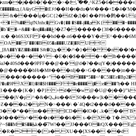
�j��8�|'���>�f,߬ ��¸^KZ5�6����v
:F��?�j�=
n;� �h6S3XFI F��hd��-n6����Y�zE^��a�6
�OA��J`��0�B05�a���UZ�]�R Ul!
 �n��!��]���qG��C�_���9¨A��(
�Ib�����+���=��Z�K�1�Z�~��L��釖
I�$aJ�40Sđ���9PFF��@��'@d�?��ujY�j�����
�@����֫�bǶ�M#���nIj��>G�����|m��
�ϯ�����+"��B���*5��<^�C5l�Ee�Bp2��8
��/- R�æ\?�u�9P\X�I}�8�$H���F�e����ţ�:e
 1����{K�} �P}+d��w @�U@�j��]/"
S0���w]k������l�\�8r(
�lO�(ۃk� ��`BŬ�W��0a'��jE��L��#W��%=
I���o^���z���k�߳ x-�iX� T�-X n�
�R�2�[ϧ�,XU��[XS�� ��d