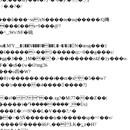
o
u�.M'Y__�{��N���9���L�>�/�{�N�œog���}
��o四�W?
_�8}v������:���i��rz�x�5��w?
��'o��ֻ���4����񋻣����?]
��Ŵ����å6J^,�� LK�ݻz�H?