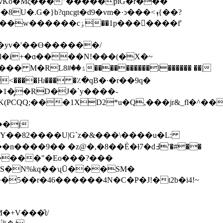
�yv�'��ϴ������/
i+�ɑ����N!���(�X�~
�l������ ��|
Dw�^<����Ƕ��� �٪�qB�·�r��9q�
1�̡�RD�J�`y����-
PCQQ;���1XD2*u�Q,���jr&_fl�^��
��j
Y��82����U|G`z�&���\����u�L:
9�� �z@ �,�8��Ё�ɫ7�d߃'�#��
�)S�N%kq��ʯŪ���SM�