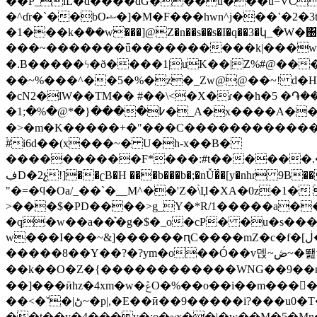
��͊P_lL�d����dG���u���u=VC���B�:��
�^ɗr�`��bOޝ�]�M�F���hwn^j���˺�2�3t^v�>>?�g�gH���� ��o^��"�]�������]�-
�1���k�݅��w���]@Z�n��s��s�I�q��3�կ_�W�
���~�������ǖ����������k|���w�
� .B�����ϟ�ð����1|uK��|Z%#@��
��~%���^��5�%�z�_Zw@@��~! d�H%
�cN2�lW��TM�� #��\<�X�ɾ��h�5 �
�߇����{�*@�%�;1�_A�x����A���?=<|�=C�]�쾷/@�ǈ ��Oimv/���y'x�(T�죫��@�� �^:�|�:�;�Õ��}
�>�m�K�����+�"���C������������{�
֒#i6d��(x���~� U�h-x��B�
����������F*���:#t������.�~�>\�t���y�h��@(慄0�}Nߑ#g!m�֚�8`�
ڣD�2չ!]��ʗB�H ���b���b�;�nǙ�̏�[y�nhr 9B���5�!�9ŷ<�'mP�\�� � Q��x�� J��\� ��0�;̾w�$�� �\�=!������ ���ر5k&
"�=�ϥ�Oa/_��`�__M^��'Z�\̀Џ�XA�0z�1� 
>���$�PD����>g_Y�*R/1�����a�
�q�w��a��͛�g�$�_o�cP� �u�s���
w���I���~&]������ԥC����mZ�c�f�[ڶ�(�~������{w��Yz7vS�yێ������A���t�4�[��ߎ߿�{��f^��Z��a�I?�?���~!��?
�����8��Y��?�?ym�o��Ó��v덵~ڞ~�뙖v�{ޜJ獵����S�n�>}us�|������'��/
��k��O�Z�{������������WNG��9��nw
��]���ӣhz�4xm�w�ݞO�%��o��i��m����<]�}r�������{�\�gO����O�ɇ�O�t�\�x�j4��{�?��<��;C�l|]�k�����I8�Or�Y�g}
��<�ˇ�|ڻ~�p|,�E��ӣ��9�����i?���u0�T��>��_�H�?ttˇ����WO�^�7�;W����w��ͧ_�[77����[?��m�}
��t��y�4���v�:o�~x��|�w��M�5�Mn�~���O��Ϭ�ߥg��X��֗�R��5�^����GG��|�S�,