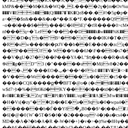
�TR25e��4̠�KX��N,�� 1���r{�m��L��f)M#ۃ�<�F��n)�\}Ȟ��
kMP&���M�K&�WQ�_L����2ɣ�[m�Ov%u��Ke�
���V�E.b����(Qf���7�`�K�Qϭ$��.�#!�
a<��$n&���&�a�*��:K�*F.������Q9 8z�R�^����s�h8^���(�؟؁�.4��.�֮�
¬n��l���$�y���U�HӟE)"�t!R����0>cM�U
nf���q+�`LeF�^��)��D����k�w����%K����h����TE3���ib{u�CiU��
��D�q`x�"B^�9�n���0K#�T�zɝ��״*�h�ͦ� ��׌2Y�����1j��
�R�uw���f�t�ԗJV��h��E��d�;�zc q�5�u���
��P��ǗF� W��%��6J�\F��Sl�s7�
��V�gU�27�J��P���YA�L"$ԥ��x��R�s
֎è�ֻg� D'"3 (�"�����u�M(iv8
���-,�`���EO�ݕ�^��^�Fo1\��T�V��<>� (���qw��p�0-"�32�cu���s/������4�;oֆi�o���M�W$����DTa}
�V��o�We������� u�I��c5����
���tї�CQK����ք��BFT�@о� (�c�tl�6��Ј��ݝ���o�rHI�Y�:^2�����������u�h�y4�E���*�3�HQBi���� 0��¯
w$d7>̦b�%�it#Жd�KY���f���td�b�CJY��; 
�v0��C�(��,Znj"f��Pl:�bY̕���L\op��!�A]�
�H�Vs[�zy"�ٜ �Qb�t�E�a�9qu�0�wpa4
�������b�Ѓ��Y8ر�5B0��$^�ן��a/ �'.�w�� ي�p>��J`�j [�>�D3ց���e(��X���ע���f���i��s����ܰ�T[
�6[�@�0{W`�5T�S�f�˹�2���oqr^4�)�a�cs4��=�?�"|}F�E/�˧ڸ-���01\k�r�B�βd�i;IAh�vJV�
ṀD�;�A�?�b�A�R �-Ԝ�ӗ�+}�v�>�(t%e�8Hѱ�� 
��&E�����L��ï3�]+[Ъ��O�z0�-��TJU�?