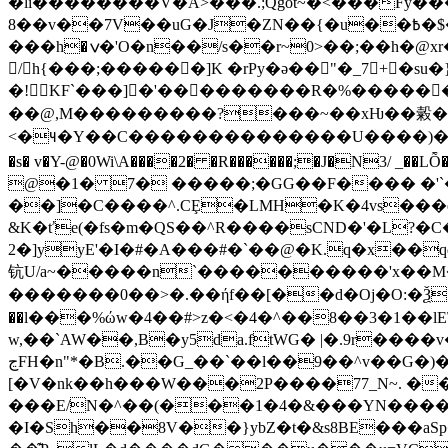
�li��������V�A>���.;Qgot~�<���Fy���H��N.��YC���GWh���e܇N�
8��v��7V��uG�J�ZN��{�u��߿�$��nt�үb�[/����c�z�Ď��6����}i��7�vp~��8U�.G�}b?qncgt�d9�vm�·ͻ���<ܙ{��?
���h�ݍ�'O�n��/s��r~0>��;��h�@xr���h��)l�{^&ۍ��4��I�CK�OF����PT2 ��w������cٶ��1p�������f'
/ h{���;����� �]K �rPy�ǝ��"�_7+�su�
�!KF`���]�'���������R�%�����
��@,M���������?���~��xǶ��糓��
<�౺�Y��C��������������U�� ��)�{�: ^���i�?%��
�s� v�Y-@�0Wi\A����2� �R������;�J�N3/ _��
@�1� 7� �����;�GG��F���� �'`�
��]�C����^.CȨ�LMH�K�4vs���e
&K�ťe(�fs�m�QS��^R����sCND�'�L?�
2�]yyE'�I�#�A���#�`��@�K.q�x��
钪 U/a~�����n`����������'x��M
�������0��>�.��ήf��[��d�Oj�O:�Ѯ���A��;
��l���%ώw�4��#>z�<�4�^��8��3�1��lE\�N�g{DVP�?$��`� 
w,��`AW��,B�y5da.ftWG� |�.9r�
ڃFH�n"*�B.��G_��`��l��9��^v��G�)��5�AvQ$õ�.1r�?ܥBqq��c2;Y������R��5��r�46������4N�C�P�J!�t2b�i4!~
[�V�nk��h���W���2P����77_N~. ��
���E/N�^��(���1�4�&���YN����tRH
�I�Sh��8V��}ybZ�t�&s8BE���aSp�ѓ��V�Ե���tݫ�w����W�