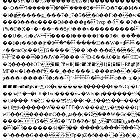
���5Yv�O�%3�����돸uss�{�������'��:�}s�?/��
�~O�֏������'�����3�^O�7�\�M��
�i�g����g_���7�_7�5��8��F:���
���9���o����Qǿ����g�?vcp �{ � �?��g��(�ᴗ���շ����׻�%ݟ������
{%�F�X�=�=��=��5y!/���v���������
��U�ʟ>h�zW����l�����F��9�t_��ٗ�ׇ�Y
��ȅ�r��f��|٣�0�"�����H��W�=tI��[u 9����Z�Dj�R�:d�fV��"���L[8���� ���T��"���y��@ �v/[��*
<��mcQo��f[G����i��':�� ��a ��
 Z����0�JW����~O-0��Ǡ0�le �HD
MF�w�1���i'\��_��z ���;���m9��)�
p���>�����:�� j"~�d^r��_z'�j�We&��l`��k��
������e����jK�=rϾ�q�����d|�����h�&vCp
��5a�~�ϹK�1vd����yw�Wty�q������
�f]4���=9�a���:;��>�����~���ꐒ
�{1B�����W͌����W���gy����Qn
wH��Q����mC��ݽs��;�Ꮼ���W�Go���F1���rc(�#��>� y�����}
���9 (S�5G�"'YD�P�^׼ۣ_y�"60��[sڕa��j����7����>���QE�\����9��� |���� �g�3|���|:�|��!
��������ߓ����~������%���� |���44|J&��7����߿�?Ϗ������[������� >jO>>��|�TKڐr��~�׸�E^�ߝ�?
�^����G���{Fp�pZ�f����t�]�ٸp$v��M�f?�聿_v��r��S�qۈ�g��;��p��|_>����6�?