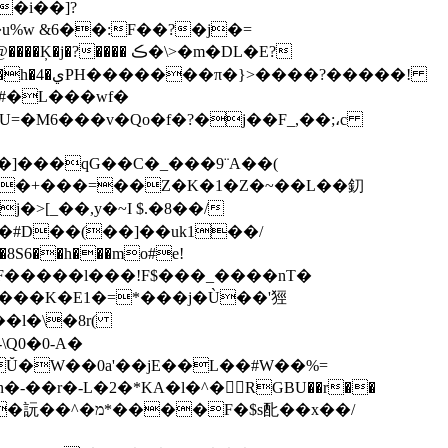
�i��]?
MU=�M6���v�Qo�f�?�j��F_,��;،c
j�>[_��,y�~I $.�8��/
�#D��(��]��uk1��/
S6��h���mo#e!
���Ϡ�� HF�����l���!F$���_����nT�
k���K�E1�=*���j�Ù��'㹵
-��r�-L�2�*KA�l�^� RGBU��r��