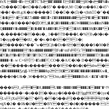
�+�h<Q�TC`$4��5���� EB�E��jlϴ�z��%�ɤ'�
h����nٌ��Za�$5"� ��)#,M~]�\m��K{�45"�
J �el8.g:K�m'���� ���:�((�+(Inh�'`��
^:�t5�Z7z���+��E�̄+Z�R������k��pP�1��7���W
���'?�do����\����lFo�^mFsc`���W������F�i�u
|�/%��y�v���K G���������i�f�O����T�m��*
��B�!��˩S�}
����s�������S0��h�(�abw��t�Nom�
��Ʒz녫-V���&p29[� Z�$��3��i��6����Kw�_P<�?J
 ,W��֎Qc"Om,o�t����tBsK<:�Z�`v�F�~���y� .
Lv jXn�"�j-��5��z[���@8�
�զX�2� �J&�iJ� �BY�� /�d�)����� }