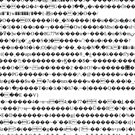
ht�"�}w��f���ƒ�݇��{-赖o����]�O��/
�鳷
/��a�r��,���?
����1ߝ�9��o�&���v�ߎ�����m��M�۫x�;O]�͗s@�^��_�4p�N߭�,�fCk�^��o\�
��f?y��ś�����+��}�����(z:~0��g���ɛ/
;u��/����2 ��ǣO?�w�����޳�F�ˋ�s$�{w�O'mgϿl-
�PG�����r�~��r���;^,�@������w���
z�gֿ���$w�˯�7o��tstx����w����,��l�
۱�p����T�z�:k�?�h7�,~�]����Q�����
����E ��V}
�������'_�Ùs}
|5�(���g���no�{?~��:'��n+ys�}�k��