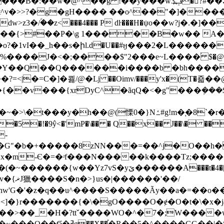
w�@^��g !��ŷ���wݠ3߽�򀨃?#��ڭ|�/
΀dw>z3�/ؐ��z<���4��� P dŀ���H�ψo��w?j�.
�{>#��P�\g 1���
��B�w�� A�9
�o?�1vI��_h��s�իl.d�U��#ӈ���2�L���
����J�<�;����$"2���e~L����֝ $�@
֏��Y��Q|��Q������i����b �bh����
�v���{xrDyC^�ãqQ�<�g"���ܼ���
r�����r#gW�P͐=��BHYU|m��@RR��#��C��)�>-
-
�G"�b�+�����8zNN��
�=��^j�O��h�>
x�m-Є�=�ʴf���N�����k����Tz;�����
'G�'�z�q��u^����S�����Ãy��a�=��o���
���nry��a�7]~�%�y:�?�}