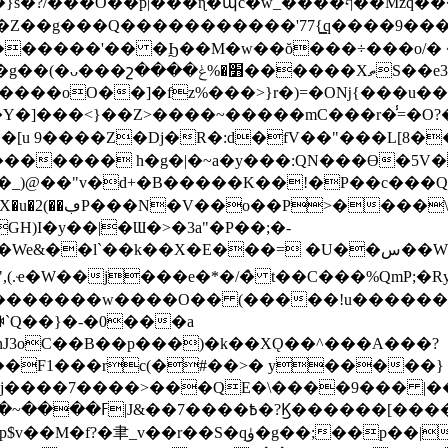
�O��p|���ɳ�պc�w_����ף��Mzq���N?�{�?
Z��g���Q�����������'77{͇q����9����_��
w������'�� �Ϧ��M�w��ŏ���÷���o/�
XތS��e3��O�G��?G�N �t}
����oO��]�fz%���>}r�)=�Oǋ{���u�
�]���<}��Z>����~�����mC���r�̾=�O?�K
������� h�g�|�~a�y���:QΝ���ϴ�5V�
�_)@��"v�d+�B�����K��!�P��c���Q
�2¦����hO?b���j`'�w�{��c��2��hH{�{���I~R�g�[�X�u�2(��ڢP���N�V��o��P
GH)I�y��|�Ɯ�>�3a"�P��;�-
X�E���= �U��س��WĀΝ=�:�;�s'� �B�$���?
�L",(.ҽ�W��j���e�*�/�̀ t��C���%QmP;�
�������w����O�� (�����!u������
`Q��}�-�0���a
J3oC��B��p���)�k��XǪ��^���A���?