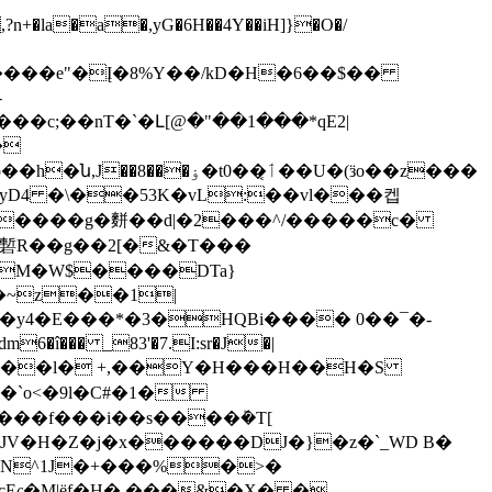
a�a�,yG�6H��4Y��iH]}�O�/
-
��ٲ͔��U�(ӟo��z���
�yD4 �\��53K�vL:��vl���켑
��s����g�䴵��d|�2���^/�����c�
}磛R��g��2[�&�T���
�~z��1|
�î��� _83'�7.I:sr�J�|
��̤��HJ�^���l� +,��Y�H���H��H�S
��`o<�9l�C#�1�
^qG�N^1J�+���%�>�
cEς�M|ёf�H�,���&�X� �