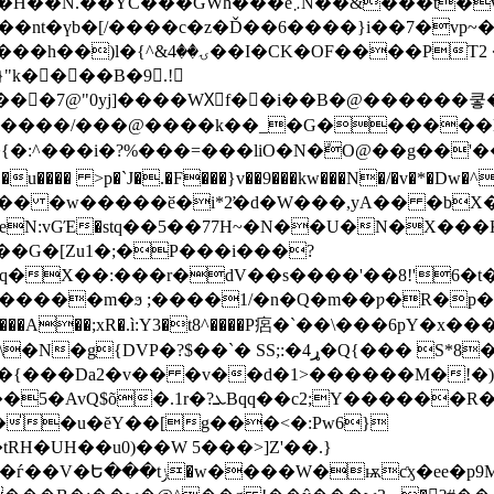
�&���t�vKo�Mς���"�����piG�r���
}"k����B�9 .!
���7@"0yj]����WXٕf��i��B�@������쿻
���/���@����k��_�G������l�
�=���liO�N�ܽO@��g��'���� M�RLۮ��#8���������
LȬ��u���� >p�`J�.�F���}v��9���kw���N�/�v�*�
� �w�����ӗ�i*2̛�d�W���,yA�� �bX�
N:vGΈ�stq��5��77H~�N��U�N�X���K(
C��G�[Zu1�;�P���i���?
qq�X��:���r�dV��s����'��8!'6�t
�����m�ϧ ;����1/�n�Q�m��ƿ�R�p�
xR�.ì:Y3�t8^����P㾔�`��\���6pY�x����n����
SS;:�4ړ�Q{��� S*8����"�Eo���?���
���v�{���Da2�v�� �v��d�1>������M�!
̍�u�ĕY��[g���<�:Pw6}
�UH��u0)��W 5���>]Z'��.}
ѭƈӽ�ee�p9M�+V���̑t/